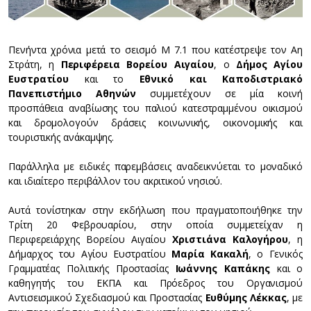
Πενήντα χρόνια μετά το σεισμό M 7.1 που κατέστρεψε τον Αη
Στράτη, η
Περιφέρεια Βορείου Αιγαίου
, ο
Δήμος Αγίου
Ευστρατίου
και το
Εθνικό και Καποδιστριακό
Πανεπιστήμιο Αθηνών
συμμετέχουν σε μία κοινή
προσπάθεια αναβίωσης του παλιού κατεστραμμένου οικισμού
και δρομολογούν δράσεις κοινωνικής, οικονομικής και
τουριστικής ανάκαμψης.
Παράλληλα με ειδικές παρεμβάσεις αναδεικνύεται το μοναδικό
και ιδιαίτερο περιβάλλον του ακριτικού νησιού.
Αυτά τονίστηκαν στην εκδήλωση που πραγματοποιήθηκε την
Τρίτη 20 Φεβρουαρίου, στην οποία συμμετείχαν η
Περιφερειάρχης Βορείου Αιγαίου
Χριστιάνα Καλογήρου
, η
Δήμαρχος του Αγίου Ευστρατίου
Μαρία Κακαλή
, ο Γενικός
Γραμματέας Πολιτικής Προστασίας
Ιωάννης Καπάκης
και ο
καθηγητής του ΕΚΠΑ και Πρόεδρος του Οργανισμού
Αντισεισμικού Σχεδιασμού και Προστασίας
Ευθύμης Λέκκας
, με