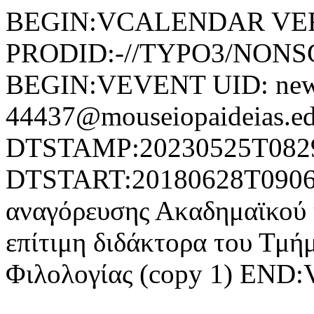
BEGIN:VCALENDAR VER
PRODID:-//TYPO3/NONSG
BEGIN:VEVENT UID: new
44437@mouseiopaideias.ed
DTSTAMP:20230525T082
DTSTART:20180628T090
αναγόρευσης Ακαδημαϊκού κ
επίτιμη διδάκτορα του Τμή
Φιλολογίας (copy 1) E